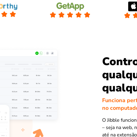
Contro
qualqu
qualqu
Funciona perf
no computad
O Jibble funcio
– seja na web, 
até na extensã