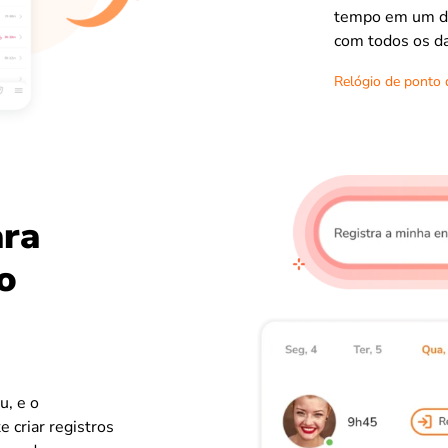
tempo em um dis
com todos os d
Relógio de ponto d
ara
o
u, e o
e criar registros