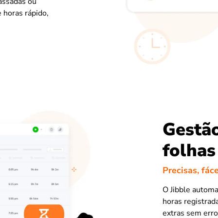
passadas ou
e horas rápido,
Gestã
folhas
Precisas, fác
O Jibble automa
horas registrad
extras sem erro