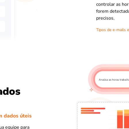
controlar as ho
forem detectada
precisos.
Tipos de e-mails e
ados
m dados úteis
ua equipe para