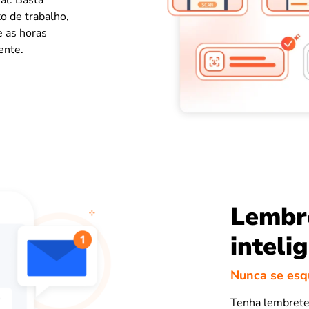
o de trabalho,
e as horas
ente.
Lembre
inteli
Nunca se esq
Tenha lembretes