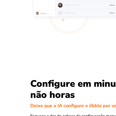
Configure em minu
não horas
Deixe que a IA configure o Jibble por v
Esqueça a dor de cabeça da configuração manu