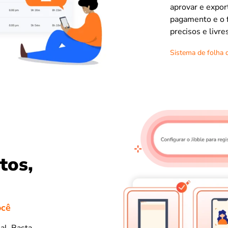
aprovar e expor
pagamento e o 
precisos e livre
Sistema de folha 
tos,
ocê
al. Basta