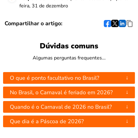
feira, 31 de dezembro
Compartilhar o artigo:
Dúvidas comuns
Algumas perguntas frequentes...
↓
O que é ponto facultativo no Brasil?
↓
No Brasil, o Carnaval é feriado em 2026?
↓
Quando é o Carnaval de 2026 no Brasil?
↓
Que dia é a Páscoa de 2026?