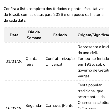
Confira a lista completa dos feriados e pontos facultativos
do Brasil, com as datas para 2026 e um pouco da história
de cada data:
Dia da
Data
Feriado
Origem/Significa
Semana
Representa o iníc
do ano civil.
Quinta-
Confraternização
Tornou-se feriado
01/01/26
feira
Universal
em 1935, sob o
governo de Getúl
Vargas.
Festa popular
tradicional que
ocorre antes da
Quaresma católica
Segunda-
Carnaval (Ponto
16/02/26
O Carnaval