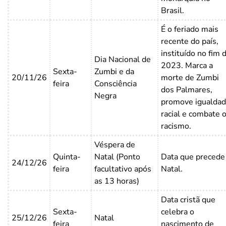
Brasil.
É o feriado mais
recente do país,
instituído no fim 
Dia Nacional de
2023. Marca a
Sexta-
Zumbi e da
20/11/26
morte de Zumbi
feira
Consciência
dos Palmares,
Negra
promove igualda
racial e combate 
racismo.
Véspera de
Quinta-
Natal (Ponto
Data que precede
24/12/26
feira
facultativo após
Natal.
as 13 horas)
Data cristã que
Sexta-
celebra o
25/12/26
Natal
feira
nascimento de