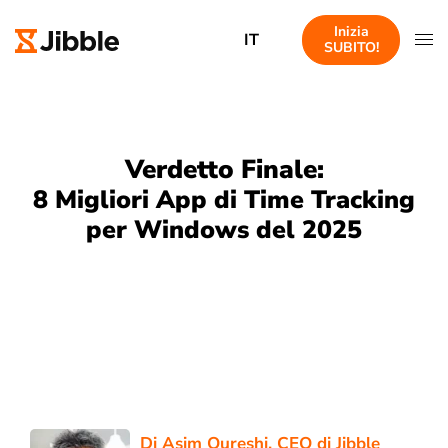
Inizia
IT
SUBITO!
Verdetto Finale:
8 Migliori App di Time Tracking
per Windows del 2025
Di
Asim Qureshi
, CEO di Jibble