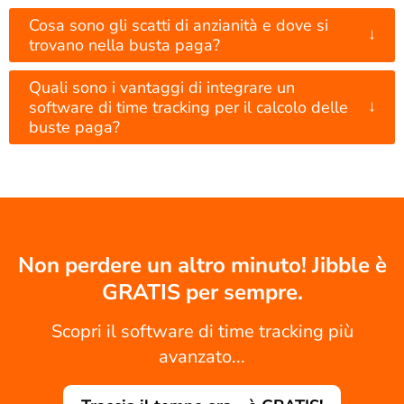
Cosa sono gli scatti di anzianità e dove si
↓
trovano nella busta paga?
Quali sono i vantaggi di integrare un
↓
software di time tracking per il calcolo delle
buste paga?
Non perdere un altro minuto! Jibble è
GRATIS per sempre.
Scopri il software di time tracking più
avanzato...