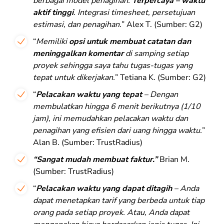
berbagai model penagihan.
Terpercaya – waktu
aktif tinggi
. Integrasi timesheet, persetujuan
estimasi, dan penagihan.
” Alex T. (Sumber: G2)
“
Memiliki
opsi untuk membuat catatan dan
meninggalkan komentar
di samping setiap
proyek sehingga saya tahu tugas-tugas yang
tepat untuk dikerjakan.
” Tetiana K. (Sumber: G2)
“
Pelacakan waktu yang tepat
– Dengan
membulatkan hingga 6 menit berikutnya (1/10
jam), ini memudahkan pelacakan waktu dan
penagihan yang efisien dari uang hingga waktu.
”
Alan B. (Sumber: TrustRadius)
“Sangat mudah membuat faktur.”
Brian M.
(Sumber: TrustRadius)
“
Pelacakan waktu yang dapat ditagih
– Anda
dapat menetapkan tarif yang berbeda untuk tiap
orang pada setiap proyek. Atau, Anda dapat