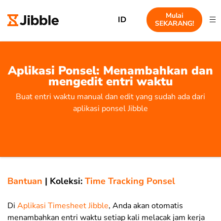
Mulai
ID
SEKARANG!
Aplikasi Ponsel: Menambahkan dan
mengedit entri waktu
Buat entri waktu manual dan edit yang sudah ada dari
aplikasi ponsel Jibble
Bantuan
|
Koleksi:
Time Tracking Ponsel
Di
Aplikasi Timesheet Jibble
, Anda akan otomatis
menambahkan entri waktu setiap kali melacak jam kerja