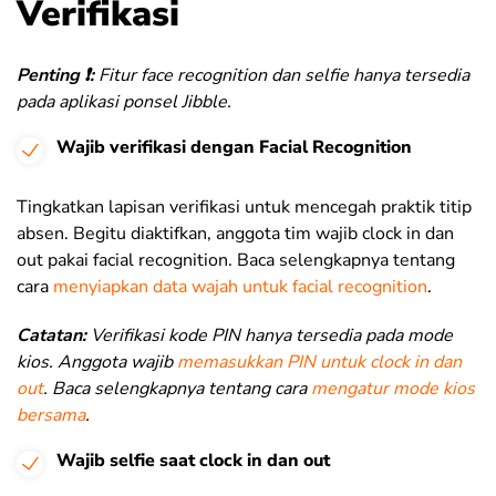
Verifikasi
Penting ❗️:
Fitur face recognition dan selfie hanya tersedia
pada aplikasi ponsel Jibble.
Wajib verifikasi dengan Facial Recognition
Tingkatkan lapisan verifikasi untuk mencegah praktik titip
absen. Begitu diaktifkan, anggota tim wajib clock in dan
out pakai facial recognition. Baca selengkapnya tentang
cara
menyiapkan data wajah untuk facial recognition
.
Catatan:
Verifikasi kode PIN hanya tersedia pada mode
kios. Anggota wajib
memasukkan PIN untuk clock in dan
out
. Baca selengkapnya tentang cara
mengatur mode kios
bersama
.
Wajib selfie saat clock in dan out