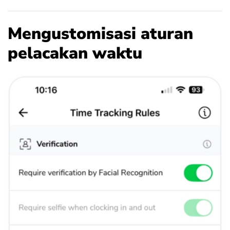
Mengustomisasi aturan
pelacakan waktu