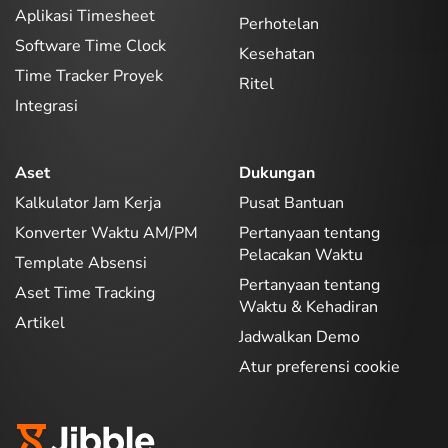
Aplikasi Timesheet
Perhotelan
Software Time Clock
Kesehatan
Time Tracker Proyek
Ritel
Integrasi
Aset
Dukungan
Kalkulator Jam Kerja
Pusat Bantuan
Konverter Waktu AM/PM
Pertanyaan tentang
Pelacakan Waktu
Template Absensi
Pertanyaan tentang
Aset Time Tracking
Waktu & Kehadiran
Artikel
Jadwalkan Demo
Atur preferensi cookie