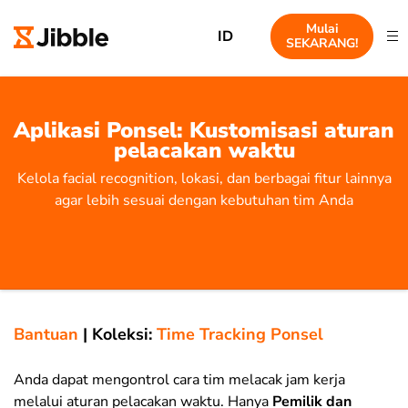
Mulai
ID
SEKARANG!
Aplikasi Ponsel: Kustomisasi aturan
pelacakan waktu
Kelola facial recognition, lokasi, dan berbagai fitur lainnya
agar lebih sesuai dengan kebutuhan tim Anda
Bantuan
|
Koleksi:
Time Tracking Ponsel
Anda dapat mengontrol cara tim melacak jam kerja
melalui aturan pelacakan waktu. Hanya
Pemilik dan