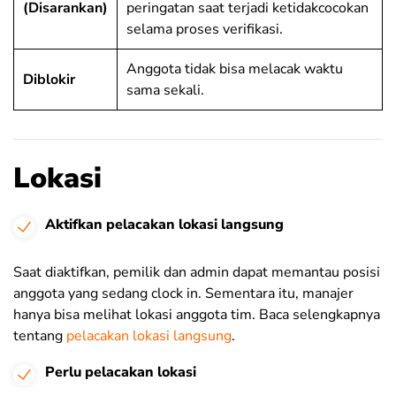
(Disarankan)
peringatan saat terjadi ketidakcocokan
selama proses verifikasi.
Anggota tidak bisa melacak waktu
Diblokir
sama sekali.
Lokasi
Aktifkan pelacakan lokasi langsung
Saat diaktifkan, pemilik dan admin dapat memantau posisi
anggota yang sedang clock in. Sementara itu, manajer
hanya bisa melihat lokasi anggota tim. Baca selengkapnya
tentang
pelacakan lokasi langsung
.
Perlu pelacakan lokasi