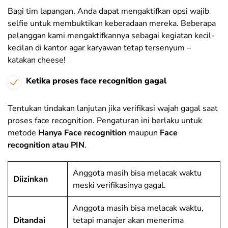
Bagi tim lapangan, Anda dapat mengaktifkan opsi wajib
selfie untuk membuktikan keberadaan mereka. Beberapa
pelanggan kami mengaktifkannya sebagai kegiatan kecil-
kecilan di kantor agar karyawan tetap tersenyum –
katakan cheese!
Ketika proses face recognition gagal
Tentukan tindakan lanjutan jika verifikasi wajah gagal saat
proses face recognition. Pengaturan ini berlaku untuk
metode
Hanya Face recognition
maupun
Face
recognition atau PIN
.
Anggota masih bisa melacak waktu
Diizinkan
meski verifikasinya gagal.
Anggota masih bisa melacak waktu,
Ditandai
tetapi manajer akan menerima