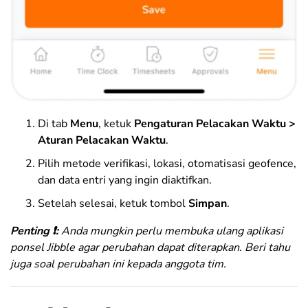
Di tab
Menu
, ketuk
Pengaturan Pelacakan Waktu >
Aturan Pelacakan Waktu
.
Pilih metode verifikasi, lokasi, otomatisasi geofence,
dan data entri yang ingin diaktifkan
.
Setelah selesai, ketuk tombol
Simpan
.
Penting ❗️:
Anda mungkin perlu membuka ulang aplikasi
ponsel Jibble agar perubahan dapat diterapkan. Beri tahu
juga soal perubahan ini kepada anggota tim.