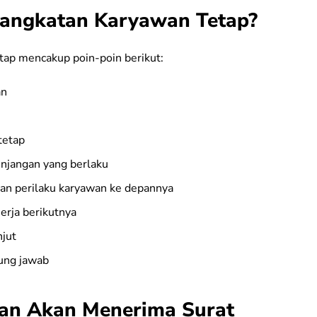
ngangkatan Karyawan Tetap?
ap mencakup poin-poin berikut:
an
tetap
tunjangan yang berlaku
dan perilaku karyawan ke depannya
erja berikutnya
njut
gung jawab
n Akan Menerima Surat