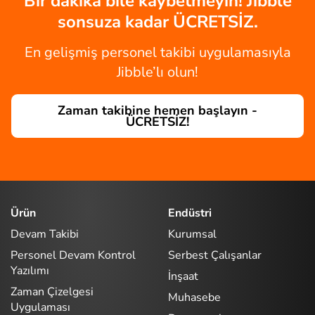
Bir dakika bile kaybetmeyin! Jibble
sonsuza kadar ÜCRETSİZ.
En gelişmiş personel takibi uygulamasıyla
Jibble’lı olun!
Zaman takibine hemen başlayın -
ÜCRETSİZ!
Ürün
Endüstri
Devam Takibi
Kurumsal
Personel Devam Kontrol
Serbest Çalışanlar
Yazılımı
İnşaat
Zaman Çizelgesi
Muhasebe
Uygulaması