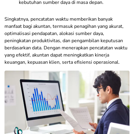
kebutuhan sumber daya di masa depan.
Singkatnya, pencatatan waktu memberikan banyak
manfaat bagi akuntan, termasuk penagihan yang akurat,
optimalisasi pendapatan, alokasi sumber daya,
peningkatan produktivitas, dan pengambilan keputusan
berdasarkan data. Dengan menerapkan pencatatan waktu
yang efektif, akuntan dapat meningkatkan kinerja
keuangan, kepuasan klien, serta efisiensi operasional.