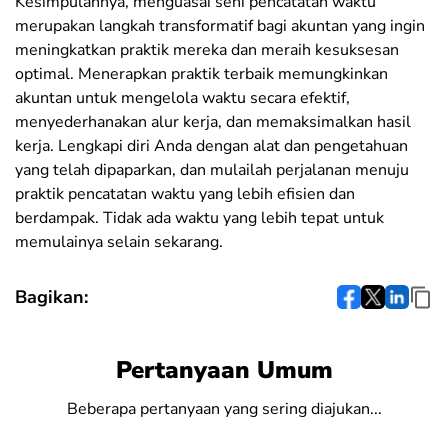
Kesimpulannya, menguasai seni pencatatan waktu
merupakan langkah transformatif bagi akuntan yang ingin
meningkatkan praktik mereka dan meraih kesuksesan
optimal. Menerapkan praktik terbaik memungkinkan
akuntan untuk mengelola waktu secara efektif,
menyederhanakan alur kerja, dan memaksimalkan hasil
kerja. Lengkapi diri Anda dengan alat dan pengetahuan
yang telah dipaparkan, dan mulailah perjalanan menuju
praktik pencatatan waktu yang lebih efisien dan
berdampak. Tidak ada waktu yang lebih tepat untuk
memulainya selain sekarang.
Bagikan:
Pertanyaan Umum
Beberapa pertanyaan yang sering diajukan...