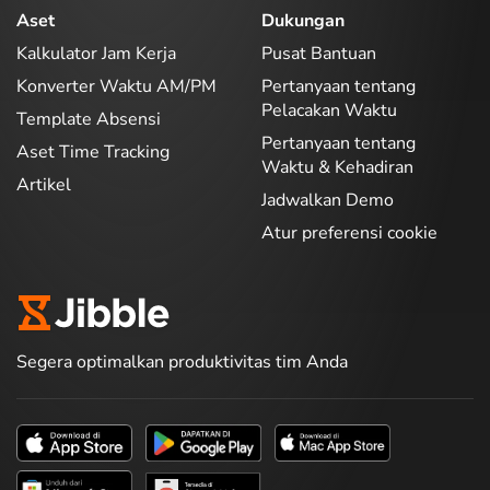
Aset
Dukungan
Kalkulator Jam Kerja
Pusat Bantuan
Konverter Waktu AM/PM
Pertanyaan tentang
Pelacakan Waktu
Template Absensi
Pertanyaan tentang
Aset Time Tracking
Waktu & Kehadiran
Artikel
Jadwalkan Demo
Atur preferensi cookie
Segera optimalkan produktivitas tim Anda