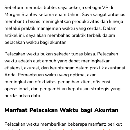
Sebelum memulai Jibble, saya bekerja sebagai VP di
Morgan Stanley selama enam tahun. Saya sangat antusias
membantu bisnis meningkatkan produktivitas dan kinerja
melalui praktik manajemen waktu yang cerdas. Dalam
artikel ini, saya akan membahas praktik terbaik dalam
pelacakan waktu bagi akuntan.
Pelacakan waktu bukan sekadar tugas biasa. Pelacakan
waktu adalah alat ampuh yang dapat meningkatkan
efisiensi, akurasi, dan keuntungan dalam praktik akuntansi
Anda. Pemantauan waktu yang optimal akan
meningkatkan efektivitas penagihan klien, efisiensi
operasional, dan pengambilan keputusan strategis yang
berdasarkan data.
Manfaat Pelacakan Waktu bagi Akuntan
Pelacakan waktu memberikan beberapa manfaat; berikut