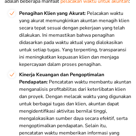
adalah beberapa manfaat
pelacakan waktu untuk akuntan
:
Penagihan Klien yang Akurat:
Pelacakan waktu
yang akurat memungkinkan akuntan menagih klien
secara tepat sesuai dengan pekerjaan yang telah
dilakukan. Ini memastikan bahwa penagihan
didasarkan pada waktu aktual yang dialokasikan
untuk setiap tugas. Yang terpenting, transparansi
ini meningkatkan kepuasan klien dan menjaga
kepercayaan dalam proses penagihan.
Kinerja Keuangan dan Pengoptimalan
Pendapatan:
Pencatatan waktu membantu akuntan
menganalisis profitabilitas dari keterlibatan klien
dan proyek. Dengan melacak waktu yang digunakan
untuk berbagai tugas dan klien, akuntan dapat
mengidentifikasi aktivitas bernilai tinggi,
mengalokasikan sumber daya secara efektif, serta
mengoptimalkan pendapatan. Selain itu,
pencatatan waktu memberikan informasi yang