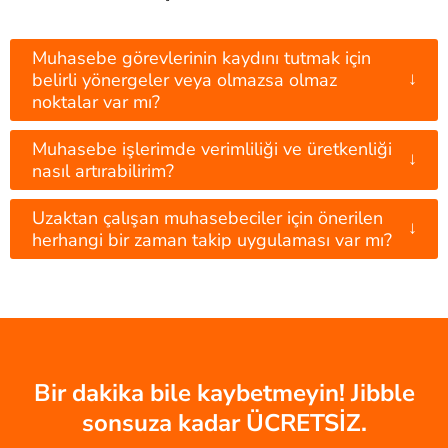
Muhasebe görevlerinin kaydını tutmak için
↓
belirli yönergeler veya olmazsa olmaz
noktalar var mı?
Muhasebe işlerimde verimliliği ve üretkenliği
↓
nasıl artırabilirim?
Uzaktan çalışan muhasebeciler için önerilen
↓
herhangi bir zaman takip uygulaması var mı?
Bir dakika bile kaybetmeyin! Jibble
sonsuza kadar ÜCRETSİZ.