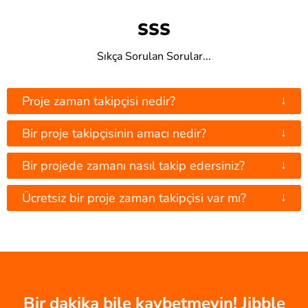
SSS
Sıkça Sorulan Sorular...
↓
Proje zaman takipçisi nedir?
↓
Bir proje takipçisinin amacı nedir?
↓
Bir projede zamanı nasıl takip edersiniz?
↓
Ücretsiz bir proje zaman takipçisi var mı?
Bir dakika bile kaybetmeyin! Jibble