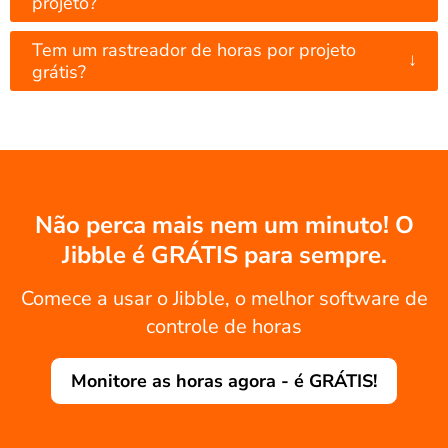
projeto?
Tem um rastreador de horas por projeto
↓
grátis?
Não perca mais nem um minuto! O
Jibble é GRÁTIS para sempre.
Comece a usar o Jibble, o melhor software de
controle de horas
Monitore as horas agora - é GRÁTIS!