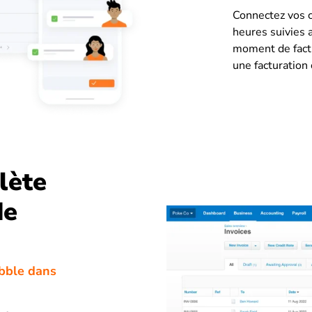
Connectez vos c
heures suivies 
moment de factu
une facturation 
lète
de
ibble dans