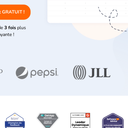
st GRATUIT !
de
3 fois
plus
ayante !