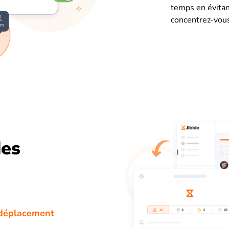
temps en évitan
concentrez-vous
des
n déplacement