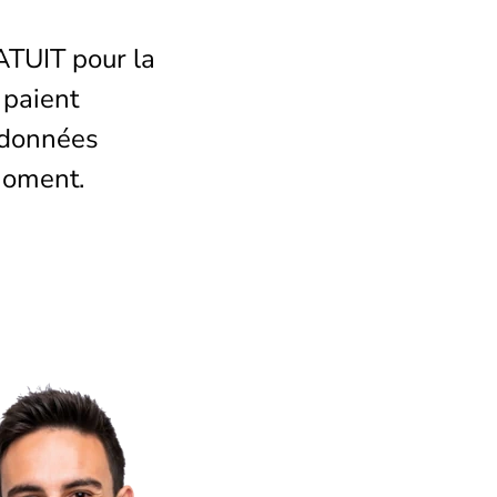
RATUIT pour la
 paient
ordonnées
moment.