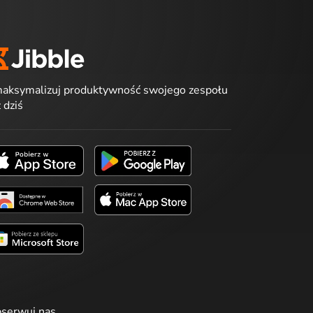
aksymalizuj produktywność swojego zespołu
ż dziś
serwuj nas