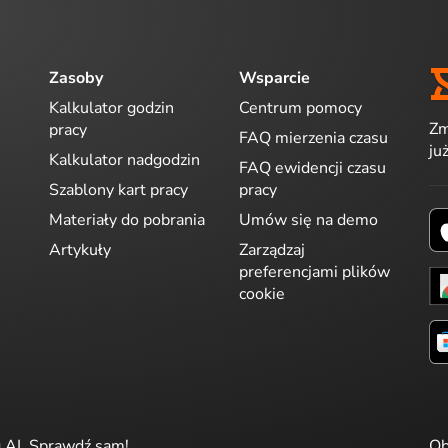
Zasoby
Wsparcie
Kalkulator godzin
Centrum pomocy
Zm
pracy
FAQ mierzenia czasu
ju
Kalkulator nadgodzin
FAQ ewidencji czasu
Szablony kart pracy
pracy
Materiały do pobrania
Umów się na demo
Artykuły
Zarządzaj
preferencjami plików
cookie
g AI. Sprawdź sam!
Ob