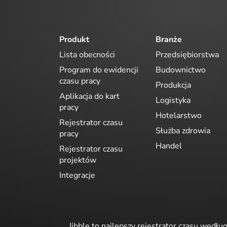
Produkt
Branże
Lista obecności
Przedsiębiorstwa
Program do ewidencji
Budownictwo
czasu pracy
Produkcja
Aplikacja do kart
Logistyka
pracy
Hotelarstwo
Rejestrator czasu
Służba zdrowia
pracy
Handel
Rejestrator czasu
projektów
Integracje
Jibble to najlepszy rejestrator czasu wedłu