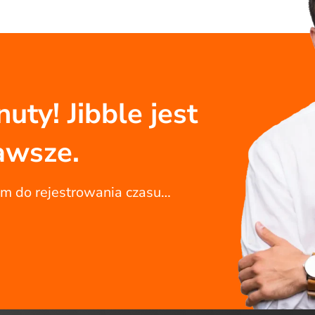
uty! Jibble jest
awsze.
em do rejestrowania czasu…