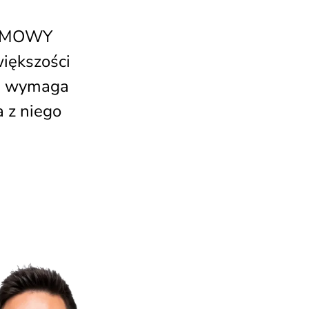
DARMOWY
większości
Nie wymaga
 z niego