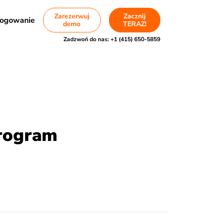
Zarezerwuj
Zacznij
ogowanie
demo
TERAZ!
Zadzwoń do nas:
+1 (415) 650-5859
program