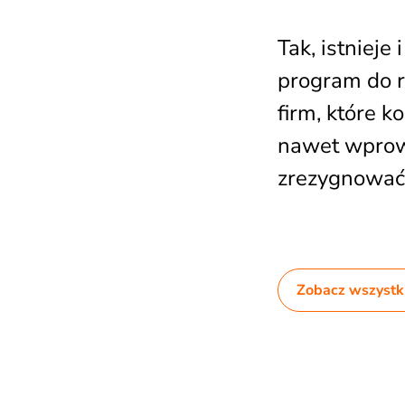
Tak, istniej
program do r
firm, które k
nawet wprowa
zrezygnować
Zobacz wszystki