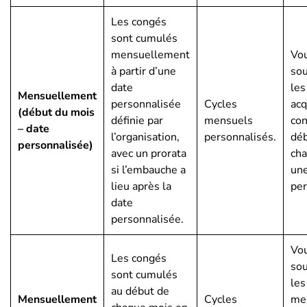
Les congés
sont cumulés
mensuellement
Vo
à partir d’une
sou
date
le
Mensuellement
personnalisée
Cycles
acq
(début du mois
définie par
mensuels
con
– date
l’organisation,
personnalisés.
déb
personnalisée)
avec un prorata
cha
si l’embauche a
une
lieu après la
per
date
personnalisée.
Vo
Les congés
sou
sont cumulés
les
au début de
Mensuellement
Cycles
me