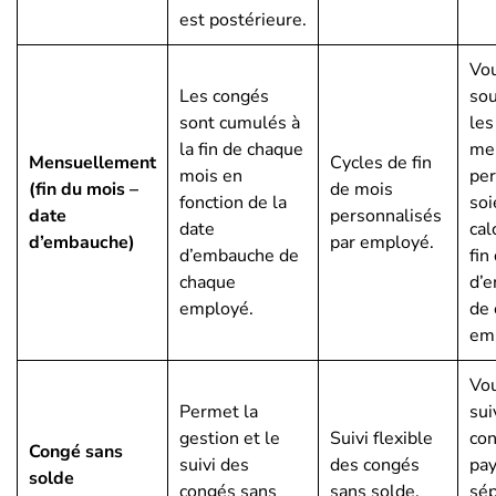
est postérieure.
Vo
Les congés
sou
sont cumulés à
les
la fin de chaque
me
Mensuellement
Cycles de fin
mois en
per
(fin du mois –
de mois
fonction de la
soi
date
personnalisés
date
cal
d’embauche)
par employé.
d’embauche de
fin
chaque
d’
employé.
de
em
Vo
Permet la
sui
gestion et le
Suivi flexible
co
Congé sans
suivi des
des congés
pa
solde
congés sans
sans solde.
sé