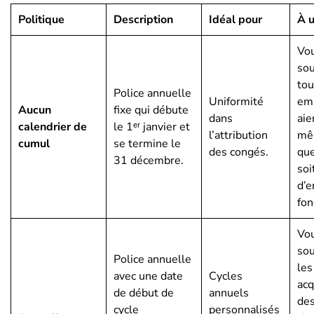
Politique
Description
Idéal pour
À u
Vo
sou
tou
Police annuelle
Uniformité
em
Aucun
fixe qui débute
dans
aie
calendrier de
le 1ᵉʳ janvier et
l’attribution
mêm
cumul
se termine le
des congés.
que
31 décembre.
soi
d’e
fon
Vo
sou
Police annuelle
le
avec une date
Cycles
acq
de début de
annuels
de
cycle
personnalisés