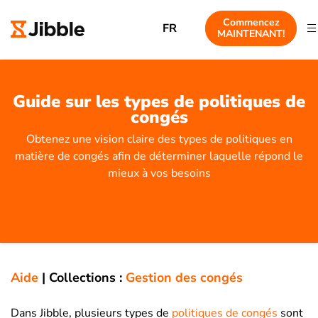
Commencez
FR
MAINTENANT!
Guide sur les types de politiques de
congés
Obtenez une vision claire des types de politiques en
matière de congés afin de déterminer laquelle répond le
mieux à vos besoins
Aide
|
Collections :
Gestion des congés
Dans Jibble, plusieurs types de
politiques de congés
sont