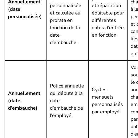
Annuellement
ch
personnalisée
et répartition
(date
à u
et calculée au
équitable pour
personnalisée)
per
prorata en
différentes
et 
fonction de la
dates d’entrée
con
date
en fonction.
lié
d’embauche.
dat
en 
Vo
sou
le 
Police annuelle
Cycles
ann
Annuellement
qui débute à la
mensuels
ch
(date
date
personnalisés
em
d’embauche)
d’embauche de
par employé.
co
l’employé.
par
dat
d’