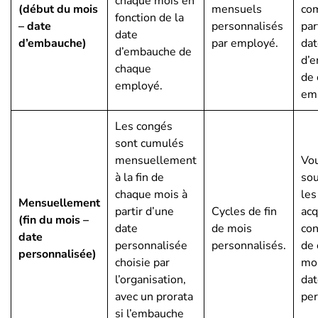
chaque mois en
(début du mois
mensuels
co
fonction de la
– date
personnalisés
par
date
d’embauche)
par employé.
dat
d’embauche de
d’
chaque
de
employé.
em
Les congés
sont cumulés
mensuellement
Vo
à la fin de
sou
chaque mois à
le
Mensuellement
partir d’une
Cycles de fin
acq
(fin du mois –
date
de mois
con
date
personnalisée
personnalisés.
de
personnalisée)
choisie par
moi
l’organisation,
dat
avec un prorata
per
si l’embauche