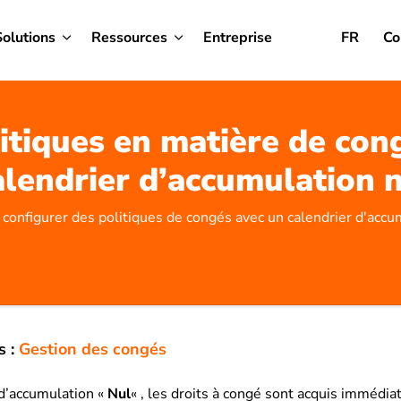
Solutions
Ressources
Entreprise
FR
Co
itiques en matière de con
lendrier d’accumulation 
configurer des politiques de congés avec un calendrier d'accu
s :
Gestion des congés
 d’accumulation «
Nul
« , les droits à congé sont acquis imméd