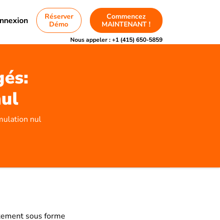
Réserver
Commencez
nnexion
Démo
MAINTENANT !
Nous appeler :
+1 (415) 650-5859
gés:
nul
mulation nul
iatement sous forme