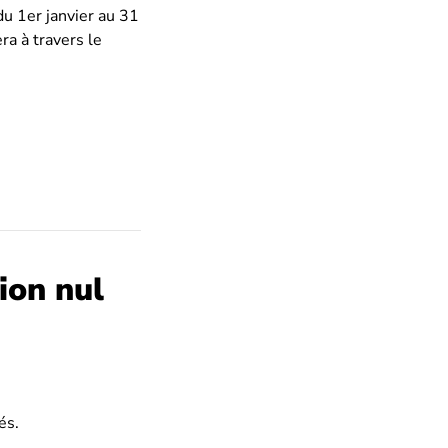
du 1er janvier au 31
ra à travers le
ion nul
és.