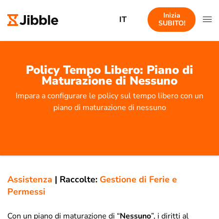
Inizia
IT
SUBITO!
Policy Tempo Libero: Piano di
Maturazione di Nessuno
Impara a configurare le policy sul tempo libero con un
piano di maturazione di nessuno
Assistenza
|
Raccolte:
Gestione di Ferie e
Permessi
Con un piano di maturazione di “
Nessuno
”, i diritti al