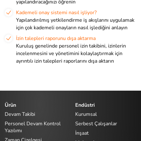
yapılandıracağınızı öğrenin
Kademeli onay sistemi nasıl işliyor?
Yapılandırılmış yetkilendirme iş akışlarını uygulamak
için çok kademeli onayların nasıl işlediğini anlayın
İzin talepleri raporunu dışa aktarma
Kuruluş genelinde personel izin takibini, izinlerin
incelenmesini ve yönetimini kolaylaştırmak için
ayrıntılı izin talepleri raporlarını dışa aktarın
Ürün
Endüstri
Devam Takibi
Kurumsal
Personel Devam Kontrol
Serbest Çalışanlar
Yazılımı
İnşaat
Zaman Çizelgesi