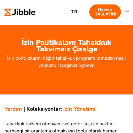
Hemen
TR
BAŞLAYIN!
İzin Politikaları: Tahakkuk
Takvimsiz Çizelge
İzin politikalarını hiçbir tahakkuk programı olmadan nasıl
yapılandıracağınızı öğrenin
Yardım
|
Koleksiyonlar:
İzin Yönetimi
Tahakkuk takvimi olmayan çizelgeler ile, izin hakları
herhangi bir oranlama olmaksızın toplu olarak hemen