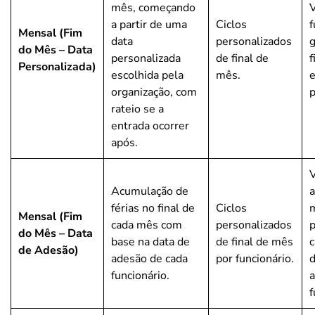
mês, começando
V
a partir de uma
Ciclos
f
Mensal (Fim
data
personalizados
g
do Mês – Data
personalizada
de final de
f
Personalizada)
escolhida pela
mês.
organização, com
p
rateio se a
entrada ocorrer
após.
V
Acumulação de
férias no final de
Ciclos
Mensal (Fim
cada mês com
personalizados
p
do Mês – Data
base na data de
de final de mês
c
de Adesão)
adesão de cada
por funcionário.
d
funcionário.
f