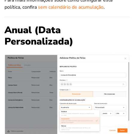
Para mais informações sobre como configurar esta
política, confira
sem calendário de acumulação
.
Anual (Data
Personalizada)