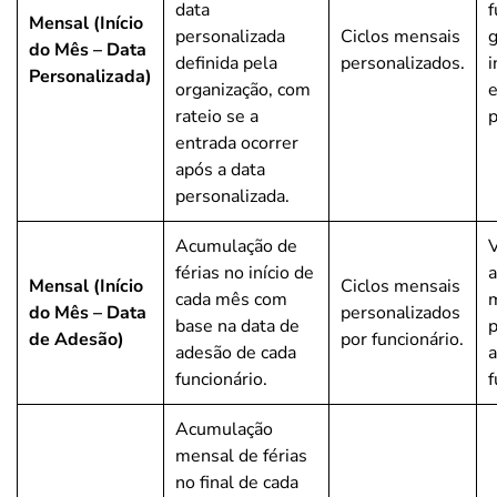
data
f
Mensal (Início
personalizada
Ciclos mensais
g
do Mês – Data
definida pela
personalizados.
i
Personalizada)
organização, com
rateio se a
p
entrada ocorrer
após a data
personalizada.
Acumulação de
V
férias no início de
Mensal (Início
Ciclos mensais
cada mês com
do Mês – Data
personalizados
base na data de
p
de Adesão)
por funcionário.
adesão de cada
a
funcionário.
f
Acumulação
mensal de férias
no final de cada