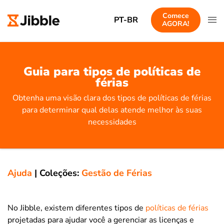
Comece
PT-BR
AGORA!
Guia para tipos de políticas de
férias
Obtenha uma visão clara dos tipos de políticas de férias
para determinar qual delas atende melhor às suas
necessidades
Ajuda
|
Coleções:
Gestão de Férias
No Jibble, existem diferentes tipos de
políticas de férias
projetadas para ajudar você a gerenciar as licenças e