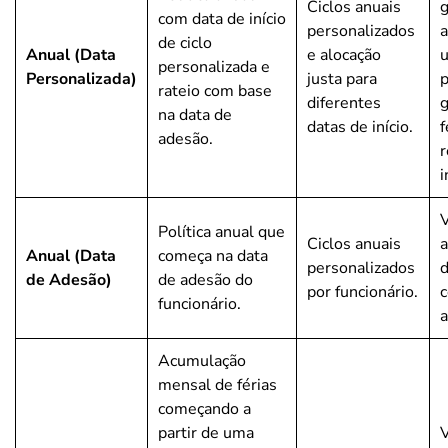
Ciclos anuais
g
com data de início
personalizados
de ciclo
Anual (Data
e alocação
personalizada e
Personalizada)
justa para
p
rateio com base
diferentes
g
na data de
datas de início.
f
adesão.
r
i
V
Política anual que
Ciclos anuais
a
Anual (Data
começa na data
personalizados
d
de Adesão)
de adesão do
por funcionário.
c
funcionário.
a
Acumulação
mensal de férias
começando a
partir de uma
V