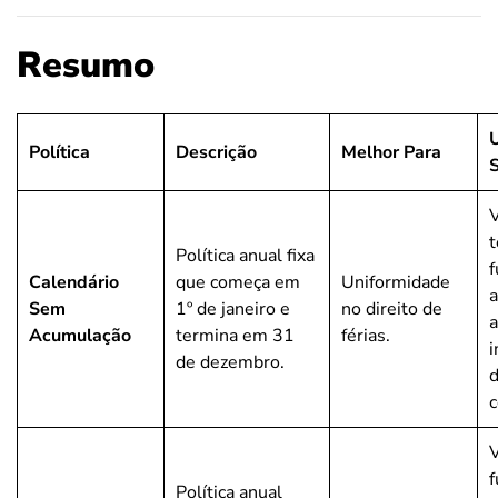
Resumo
U
Política
Descrição
Melhor Para
V
t
Política anual fixa
f
Calendário
que começa em
Uniformidade
a
Sem
1º de janeiro e
no direito de
a
Acumulação
termina em 31
férias.
de dezembro.
V
f
Política anual