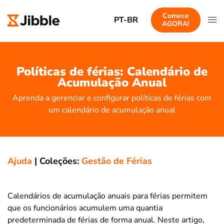
Comece
PT-BR
AGORA!
Políticas de férias: Calendário de
Acumulação Anual
Aprenda a gerenciar e configurar políticas de férias com
um calendário de acumulação anual
Ajuda
|
Coleções:
Gestão de Férias
Calendários de acumulação anuais para férias permitem
que os funcionários acumulem uma quantia
predeterminada de férias de forma anual. Neste artigo,