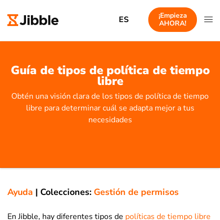
¡Empieza
ES
AHORA!
Guía de tipos de política de tiempo
libre
Obtén una visión clara de los tipos de política de tiempo
libre para determinar cuál se adapta mejor a tus
necesidades
Ayuda
|
Colecciones:
Gestión de permisos
En Jibble, hay diferentes tipos de
políticas de tiempo libre