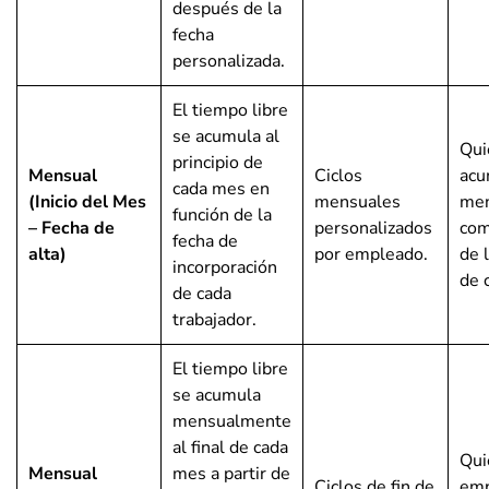
después de la
fecha
personalizada.
El tiempo libre
se acumula al
Qui
principio de
Mensual
Ciclos
acu
cada mes en
(Inicio del Mes
mensuales
men
función de la
– Fecha de
personalizados
com
fecha de
alta)
por empleado.
de 
incorporación
de 
de cada
trabajador.
El tiempo libre
se acumula
mensualmente
al final de cada
Qui
Mensual
mes a partir de
Ciclos de fin de
emp