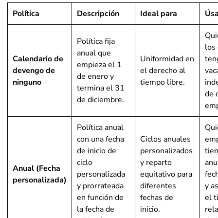
Política
Descripción
Ideal para
Úsa
Qui
Política fija
los
anual que
Calendario de
Uniformidad en
ten
empieza el 1
devengo de
el derecho al
vac
de enero y
ninguno
tiempo libre.
ind
termina el 31
de 
de diciembre.
emp
Política anual
Qui
con una fecha
Ciclos anuales
emp
de inicio de
personalizados
tie
ciclo
y reparto
anu
Anual (Fecha
personalizada
equitativo para
fec
personalizada)
y prorrateada
diferentes
y a
en función de
fechas de
el 
la fecha de
inicio.
rel