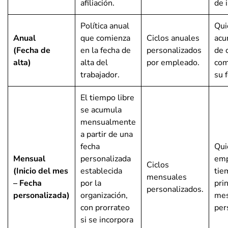
afiliación.
de i
Política anual
Qui
Anual
que comienza
Ciclos anuales
acu
(Fecha de
en la fecha de
personalizados
de 
alta)
alta del
por empleado.
com
trabajador.
su 
El tiempo libre
se acumula
mensualmente
a partir de una
fecha
Qui
Mensual
personalizada
emp
Ciclos
(Inicio del mes
establecida
tie
mensuales
– Fecha
por la
pri
personalizados.
personalizada)
organización,
mes
con prorrateo
per
si se incorpora