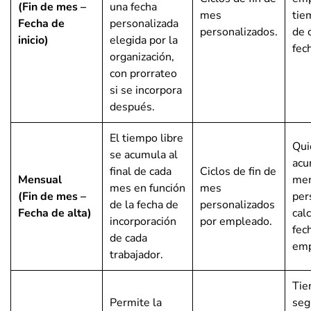
(Fin de mes –
una fecha
mes
tiem
Fecha de
personalizada
personalizados.
de 
inicio)
elegida por la
fec
organización,
con prorrateo
si se incorpora
después.
El tiempo libre
Qui
se acumula al
acu
final de cada
Ciclos de fin de
Mensual
men
mes en función
mes
(Fin de mes –
per
de la fecha de
personalizados
Fecha de alta)
calc
incorporación
por empleado.
fec
de cada
emp
trabajador.
Tie
Permite la
seg