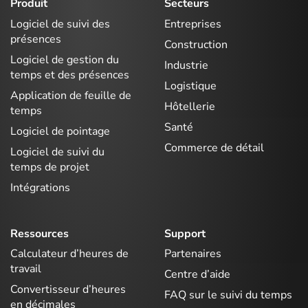
Produit
Secteurs
Logiciel de suivi des
Entreprises
présences
Construction
Logiciel de gestion du
Industrie
temps et des présences
Logistique
Application de feuille de
Hôtellerie
temps
Santé
Logiciel de pointage
Commerce de détail
Logiciel de suivi du
temps de projet
Intégrations
Ressources
Support
Calculateur d’heures de
Partenaires
travail
Centre d’aide
Convertisseur d’heures
FAQ sur le suivi du temps
en décimales