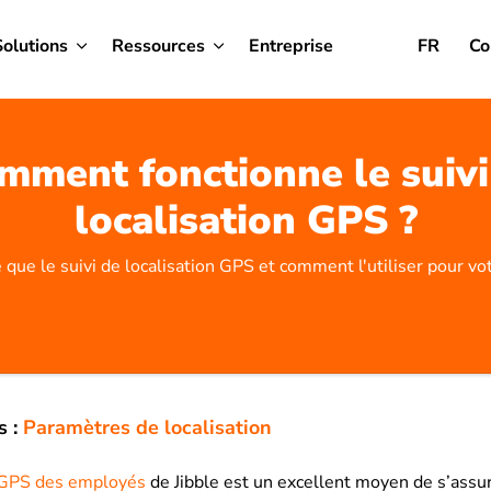
Solutions
Ressources
Entreprise
FR
Co
mment fonctionne le suivi
localisation GPS ?
 que le suivi de localisation GPS et comment l'utiliser pour vo
s :
Paramètres de localisation
i GPS des employés
de Jibble
est un excellent moyen de s’assur