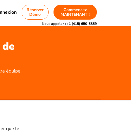
Réserver
Commencez
nnexion
Démo
MAINTENANT !
Nous appeler :
+1 (415) 650-5859
 de
tre équipe
er que le