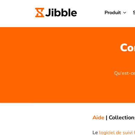
Produit
Co
Qu'est-ce
Aide
|
Collection
Le
logiciel de suiv