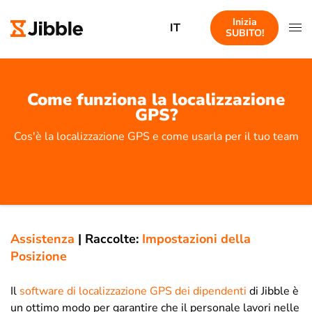
Inizia
IT
SUBITO!
Come funziona la localizzazione
GPS?
Cos'è la localizzazione GPS e come usarla per il tuo team
Assistenza
|
Raccolte:
Impostazioni della
Posizione
Il
software di localizzazione GPS dei dipendenti
di Jibble è
un ottimo modo per garantire che il personale lavori nelle