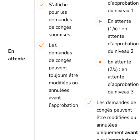
d’approbation
S’affiche
du niveau 1
pour les
demandes
En attente
de congés
(1/x) : en
soumises
attente
d’approbation
Les
En
du niveau 2
demandes
attente
de congés
En attente
peuvent
(2/x) : en
toujours être
attente
modifiées ou
d’approbation
annulées
du niveau 3
avant
Les demandes de
l’approbation
congés peuvent
être modifiées ou
annulées
uniquement
avant