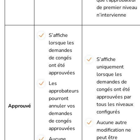
que l’approbateur
de premier niveau
n’intervienne
S’affiche
lorsque les
demandes
de congés
S’affiche
ont été
uniquement
approuvées
lorsque les
demandes de
Les
congés ont été
approbateurs
approuvées par
pourront
tous les niveaux
Approuvé
annuler vos
configurés
demandes
de congés
Aucune autre
approuvées
modification ne
peut être
Aucune