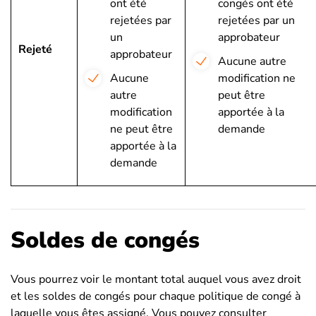
ont été
congés ont été
rejetées par
rejetées par un
un
approbateur
Rejeté
approbateur
Aucune autre
Aucune
modification ne
autre
peut être
modification
apportée à la
ne peut être
demande
apportée à la
demande
Soldes de congés
Vous pourrez voir le montant total auquel vous avez droit
et les soldes de congés pour chaque politique de congé à
laquelle vous êtes assigné. Vous pouvez consulter