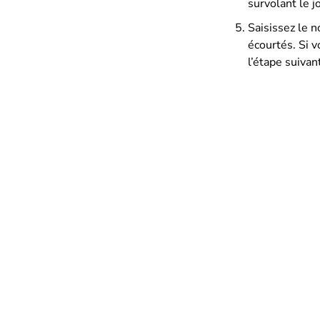
survolant le j
Saisissez le n
écourtés. Si v
l’étape suivan