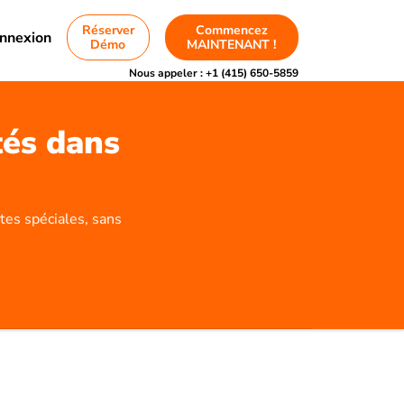
Réserver
Commencez
nnexion
Démo
MAINTENANT !
Nous appeler :
+1 (415) 650-5859
tés dans
tes spéciales, sans