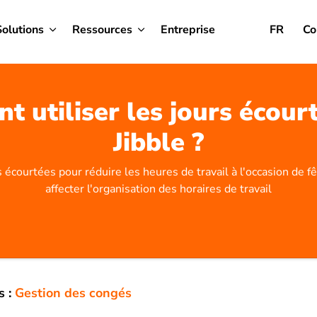
Solutions
Ressources
Entreprise
FR
Co
 utiliser les jours écour
Jibble ?
 écourtées pour réduire les heures de travail à l'occasion de fê
affecter l'organisation des horaires de travail
s :
Gestion des congés