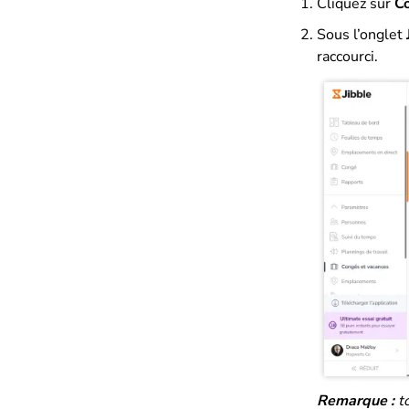
Cliquez sur
Co
Sous l’onglet
raccourci.
Remarque :
to