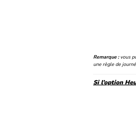
Remarque :
vous po
une règle de journé
Si l’option He