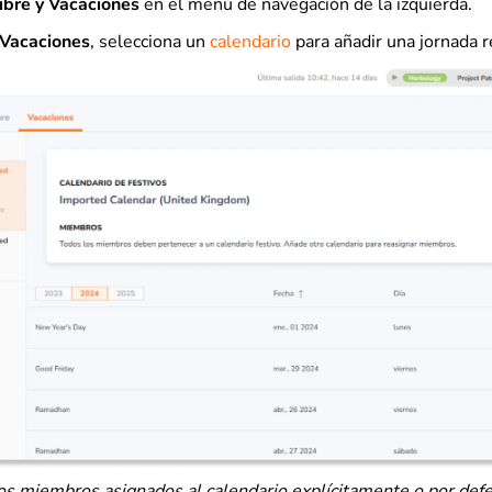
ibre y
Vacaciones
en el menú de navegación de la izquierda.
Vacaciones
, selecciona un
calendario
para añadir una jornada r
los miembros asignados al calendario explícitamente o por def