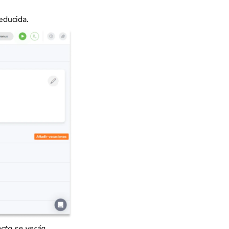
educida.
ecto se verán