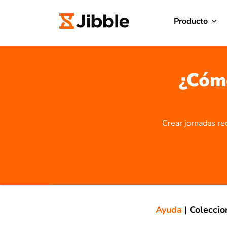
Producto
¿Cómo
Crear jornadas red
Ayuda
|
Coleccio