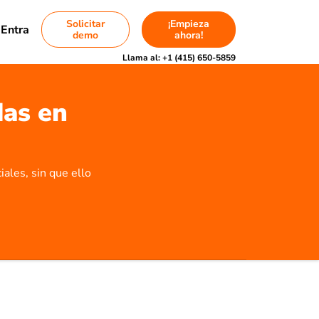
Solicitar
¡Empieza
Entra
demo
ahora!
Llama al:
+1 (415) 650-5859
das en
iales, sin que ello