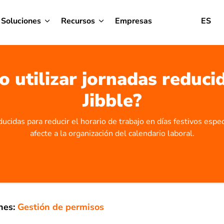
Soluciones
Recursos
Empresas
ES
 utilizar jornadas reduci
Jibble?
ucidas para reducir el horario de trabajo en días festivos espec
afecte a la organización del calendario laboral.
nes:
Gestión de permisos