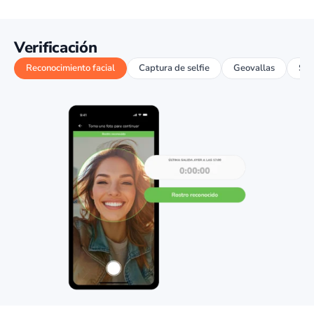
Verificación
Reconocimiento facial
Captura de selfie
Geovallas
Seg