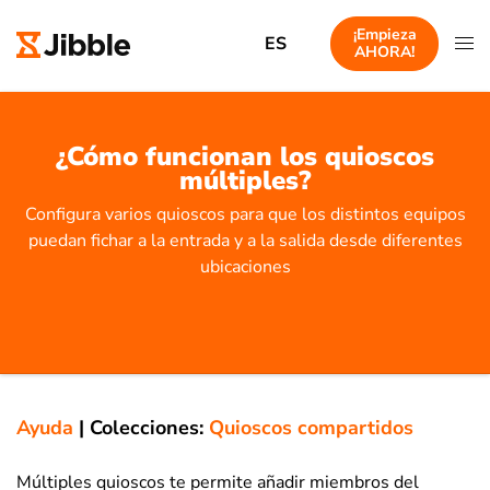
¡Empieza
ES
AHORA!
¿Cómo funcionan los quioscos
múltiples?
Configura varios quioscos para que los distintos equipos
puedan fichar a la entrada y a la salida desde diferentes
ubicaciones
Ayuda
|
Colecciones:
Quioscos compartidos
Múltiples quioscos te permite añadir miembros del