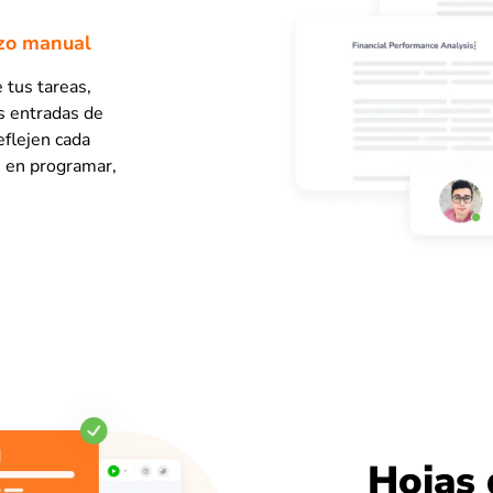
rzo manual
 tus tareas,
s entradas de
eflejen cada
e en programar,
Hojas 