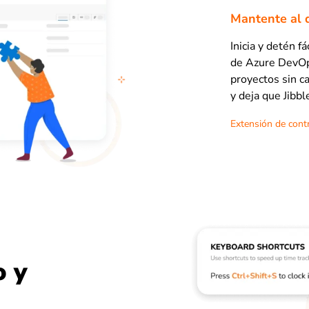
Mantente al d
Inicia y detén 
de Azure DevOps
proyectos sin c
y deja que Jibb
Extensión de cont
o y