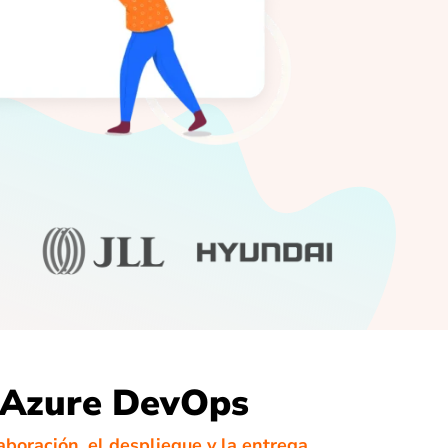
 Azure DevOps
laboración, el despliegue y la entrega