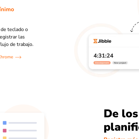
mínimo
 de teclado o
egistrar las
lujo de trabajo.
 Chrome
De los
planif