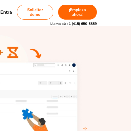
Solicitar
¡Empieza
Entra
demo
ahora!
Llama al:
+1 (415) 650-5859