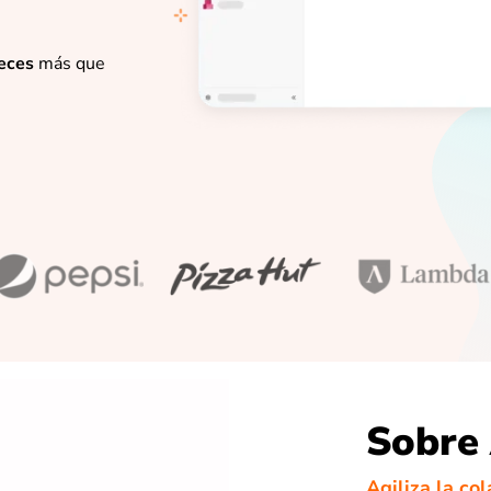
eces
más que
Sobre
Agiliza la co