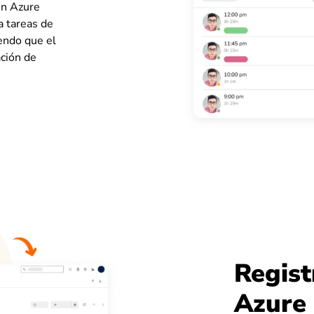
on Azure
 tareas de
iendo que el
ación de
Regist
Azure