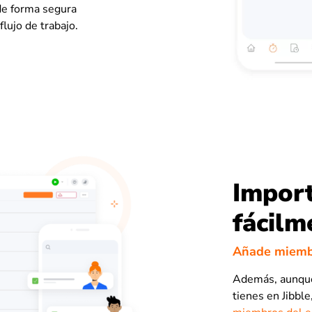
 de forma segura
flujo de trabajo.
Impor
fácilm
Añade miembr
Además, aunque 
tienes en Jibbl