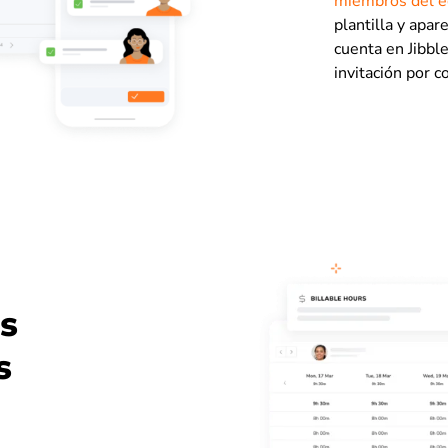
miembros del e
plantilla y apa
cuenta en Jibble
invitación por c
as
s