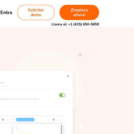
Solicitar
¡Empieza
Entra
demo
ahora!
Llama al:
+1 (415) 650-5859