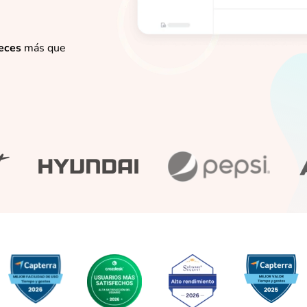
eces
más que