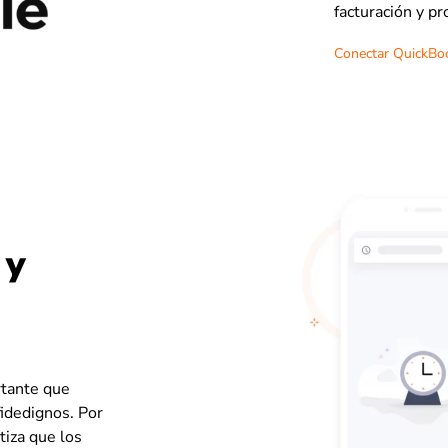
facturación y p
Conectar QuickBoo
 y
rtante que
idedignos. Por
tiza que los