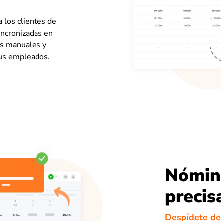
 los clientes de
incronizadas en
as manuales y
tus empleados.
Nómina
precis
Despídete de 