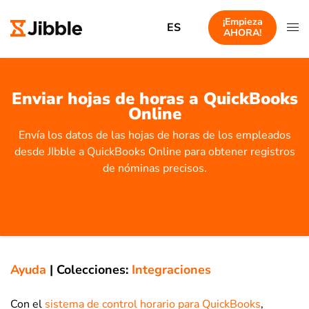
¡Empieza
ES
AHORA!
Enviar hojas de horas a QuickBooks
Online
Envía los datos de las hojas de horas de los empleados
desde JIbble a QuickBooks Online para obtener registros
de nóminas precisos.
Ayuda
|
Colecciones:
Integraciones
Con el
sistema de control horario para QuickBooks
,