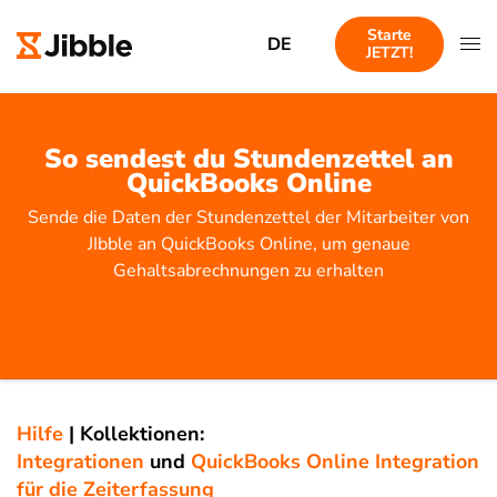
Starte
DE
JETZT!
So sendest du Stundenzettel an
QuickBooks Online
Sende die Daten der Stundenzettel der Mitarbeiter von
JIbble an QuickBooks Online, um genaue
Gehaltsabrechnungen zu erhalten
Hilfe
|
Kollektionen:
Integrationen
und
QuickBooks Online Integration
für die Zeiterfassung