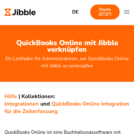
Starte
DE
JETZT!
QuickBooks Online mit Jibble
verknüpfen
Ein Leitfaden für Administratoren, um QuickBooks Online
mit Jibble zu verknüpfen
Hilfe
|
Kollektionen:
Integrationen
und
QuickBooks Online Integration
für die Zeiterfassung
QuickBooks Online ist eine Buchhaltungssoftware mit