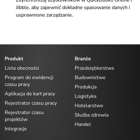
Zsynchronizuj użytkowników w QuickBooks Online i
Jibble, aby zapewnić dokładne spasowanie danych i
usprawnione zarządzanie.
Produkt
Branże
Lista obecności
Przedsiębiorstwa
Program do ewidencji
Budownictwo
czasu pracy
Produkcja
Aplikacja do kart pracy
Logistyka
Rejestrator czasu pracy
Hotelarstwo
Rejestrator czasu
Służba zdrowia
projektów
Handel
Integracje