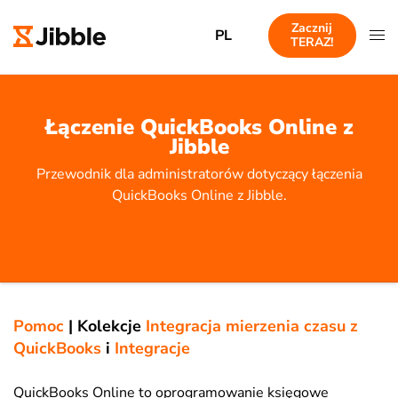
Zacznij
PL
TERAZ!
Łączenie QuickBooks Online z
Jibble
Przewodnik dla administratorów dotyczący łączenia
QuickBooks Online z Jibble.
Pomoc
|
Kolekcje
Integracja mierzenia czasu z
QuickBooks
i
Integracje
QuickBooks Online to oprogramowanie księgowe