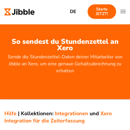
Starte
DE
JETZT!
So sendest du Stundenzettel an
Xero
Sende die Stundenzettel-Daten deiner Mitarbeiter von
Jibble an Xero, um eine genaue Gehaltsabrechnung zu
erhalten
Hilfe
|
Kollektionen:
Integrationen
und
Xero
Integration für die Zeiterfassung