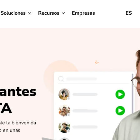
Soluciones
Recursos
Empresas
ES
tantes
TA
ale la bienvenida
to en unas