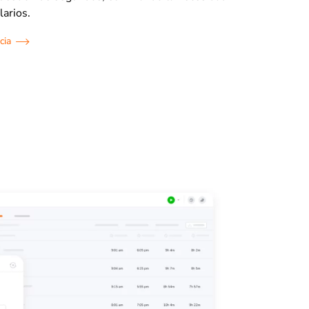
larios.
cia