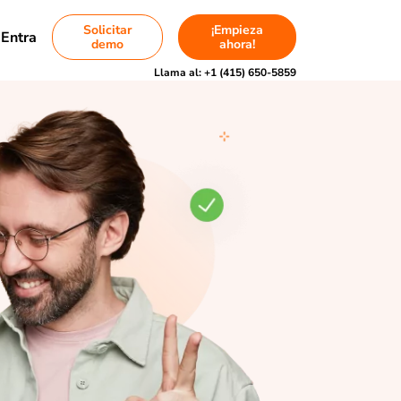
Solicitar
¡Empieza
Entra
demo
ahora!
Llama al:
+1 (415) 650-5859