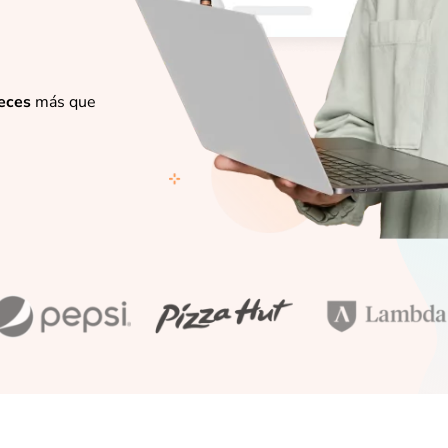
eces
más que