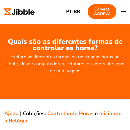
Comece
PT-BR
AGORA!
Quais são as diferentes formas de
controlar as horas?
Explore as diferentes formas de rastrear as horas no
Jibble, desde computadores, celulares e tablets até apps
de mensagens
Ajuda
|
Coleções:
Controlando Horas
e
Iniciando
o Relógio