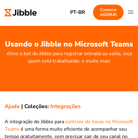
Comece
PT-BR
AGORA!
Usando o Jibble no Microsoft Teams
Ative o bot do Jibble para registrar entrada ou saída, veja
quem está trabalhando, e muito mais
Ajuda
|
Coleções:
Integrações
A integração do Jibble para
controle de horas no Microsoft
Teams
é uma forma muito eficiente de acompanhar seu
tempo gratuitamente, sem precisar sair de seu canal no