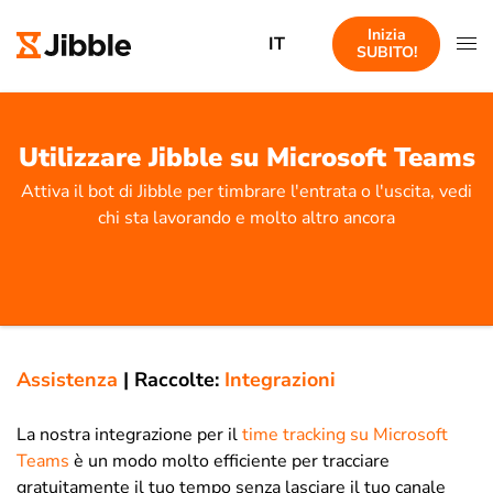
Inizia
IT
SUBITO!
Utilizzare Jibble su Microsoft Teams
Attiva il bot di Jibble per timbrare l'entrata o l'uscita, vedi
chi sta lavorando e molto altro ancora
Assistenza
|
Raccolte:
Integrazioni
La nostra integrazione per il
time tracking su Microsoft
Teams
è un modo molto efficiente per tracciare
gratuitamente il tuo tempo senza lasciare il tuo canale