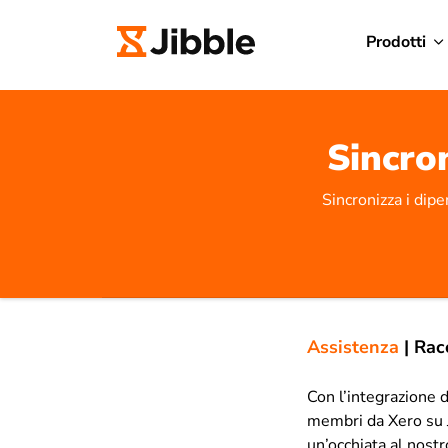
Prodotti
Sincron
Sincronizza i dip
Assistenza
|
Rac
Con l’integrazione d
membri da Xero su Ji
un’occhiata al nost