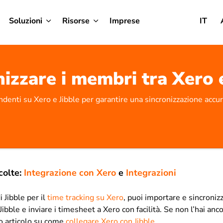
Soluzioni
Risorse
Imprese
IT
izzare i membri tra Xero 
endenti su Xero e Jibble per garantire una sincronizzazione accu
colte:
Integrazione con Xero
e
Integrazioni
i Jibble per il
time tracking su Xero
, puoi importare e sincroniz
bble e inviare i timesheet a Xero con facilità. Se non l’hai ancor
ro articolo su come
collegare Xero con Jibble
.