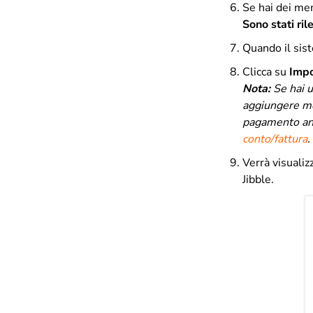
Se hai dei mem
Sono stati ri
Quando il sis
Clicca su
Impo
Nota:
Se hai u
aggiungere me
pagamento anti
conto/fattura
.
Verrà visualiz
Jibble.