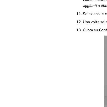
Nota:
I membri
aggiunti a Jib
Seleziona le c
Una volta sele
Clicca su
Con