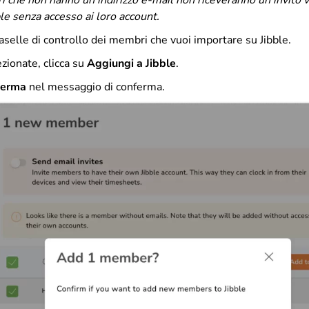
 che non hanno un indirizzo e-mail non riceveranno un invito v
ble senza accesso ai loro account.
aselle di controllo dei membri che vuoi importare su Jibble.
zionate, clicca su
Aggiungi a Jibble
.
ferma
nel messaggio di conferma.