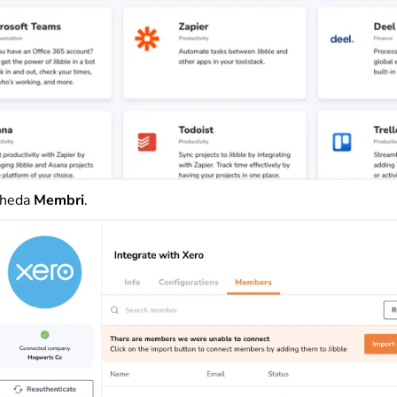
cheda
Membri
.