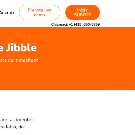
Prenota una
Inizia
Accedi
demo
SUBITO!
Chiamaci:
+1 (415) 650-5859
e Jibble
rata dei timesheet
zare facilmente i
a fatto, dai