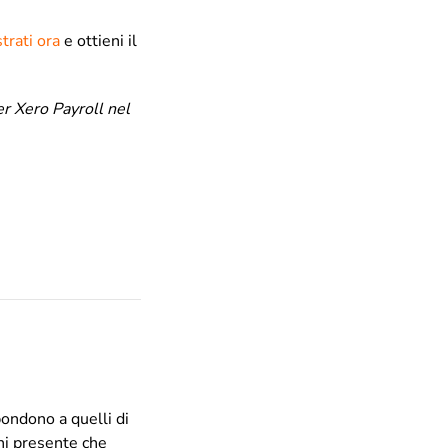
trati ora
e ottieni il
er Xero Payroll nel
pondono a quelli di
eni presente che