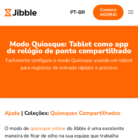
Comece
PT-BR
AGORA!
Modo Quiosque: Tablet como app
de relógio de ponto compartilhado
Facilmente configure o modo Quiosque usando um tablet
para registros de entrada rápidos e precisos
Ajuda
|
Coleções:
Quiosques Compartilhados
O modo de
quiosque online
do Jibble é uma excelente
maneira de ficar de olho na sua equipe que trabalha