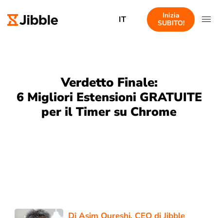
Inizia
IT
SUBITO!
Verdetto Finale:
6 Migliori Estensioni GRATUITE
per il Timer su Chrome
Di
Asim Qureshi
, CEO di Jibble