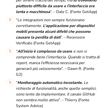
per tenere traccia del tempo, ma
lo trovavamo
piuttosto difficile da usare e l’interfaccia era
lenta e macchinosa
”. – Dale C. (Fonte GetApp)
“
Le integrazioni non sempre funzionano
correttamente.
L
‘applicazione per dispositivi
mobili presenta alcuni difetti che possono
causare la perdita di dati
”. – Recensore
Verificato (Fonte GetApp)
“
All’inizio è complesso da
usare
e non si
comprende bene l’interfaccia.
Quando si tratta di
report, manca l’efficienza necessaria per
generarli più velocemente
”. – Dawn R. (Fonte
G2)
“
Monitoraggio automatico incostante.
Le
richieste di funzionalità, anche quelle semplici,
sono lente da implementare.
Il canale GitHub
non sembra molto attivo
”. – Thierry (Fonte
System Advice)