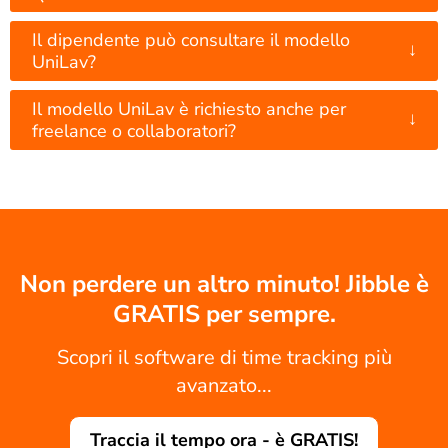
Il dipendente può consultare il modello
↓
UniLav?
Il modello UniLav è richiesto anche per
↓
freelance o collaboratori?
Non perdere un altro minuto! Jibble è
GRATIS per sempre.
Scopri il software di time tracking più
avanzato...
Traccia il tempo ora - è GRATIS!