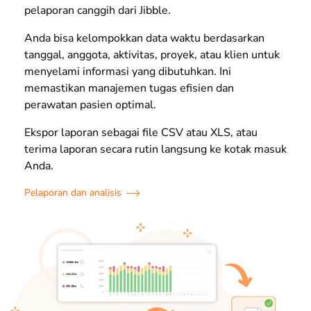
pelaporan canggih dari Jibble.
Anda bisa kelompokkan data waktu berdasarkan
tanggal, anggota, aktivitas, proyek, atau klien untuk
menyelami informasi yang dibutuhkan. Ini
memastikan manajemen tugas efisien dan
perawatan pasien optimal.
Ekspor laporan sebagai file CSV atau XLS, atau
terima laporan secara rutin langsung ke kotak masuk
Anda.
Pelaporan dan analisis