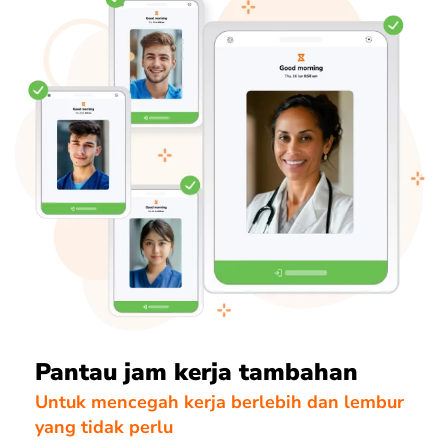
Pantau jam kerja tambahan
Untuk mencegah kerja berlebih dan lembur
yang tidak perlu