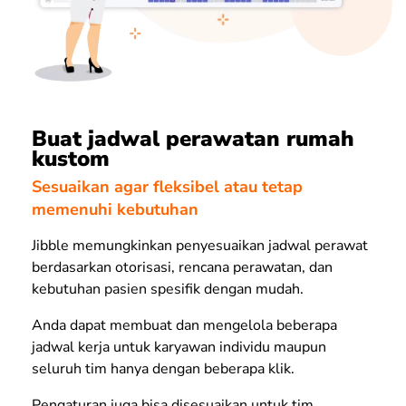
Buat jadwal perawatan rumah
kustom
Sesuaikan agar fleksibel atau tetap
memenuhi kebutuhan
Jibble memungkinkan penyesuaikan jadwal perawat
berdasarkan otorisasi, rencana perawatan, dan
kebutuhan pasien spesifik dengan mudah.
Anda dapat membuat dan mengelola beberapa
jadwal kerja untuk karyawan individu maupun
seluruh tim hanya dengan beberapa klik.
Pengaturan juga bisa disesuaikan untuk tim