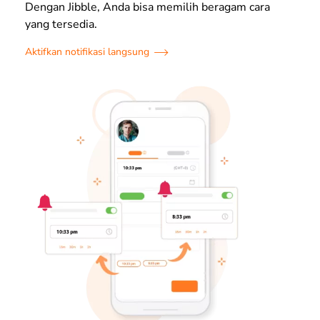
Dengan Jibble, Anda bisa memilih beragam cara
yang tersedia.
Aktifkan notifikasi langsung