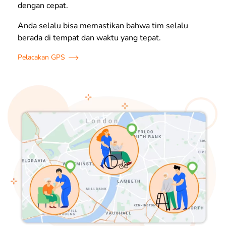
dengan cepat.
Anda selalu bisa memastikan bahwa tim selalu
berada di tempat dan waktu yang tepat.
Pelacakan GPS