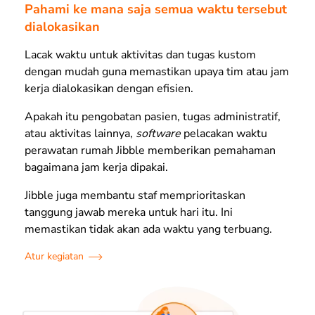
Pahami ke mana saja semua waktu tersebut
dialokasikan
Lacak waktu untuk aktivitas dan tugas kustom
dengan mudah guna memastikan upaya tim atau jam
kerja dialokasikan dengan efisien.
Apakah itu pengobatan pasien, tugas administratif,
atau aktivitas lainnya,
software
pelacakan waktu
perawatan rumah Jibble memberikan pemahaman
bagaimana jam kerja dipakai.
Jibble juga membantu staf memprioritaskan
tanggung jawab mereka untuk hari itu. Ini
memastikan tidak akan ada waktu yang terbuang.
Atur kegiatan