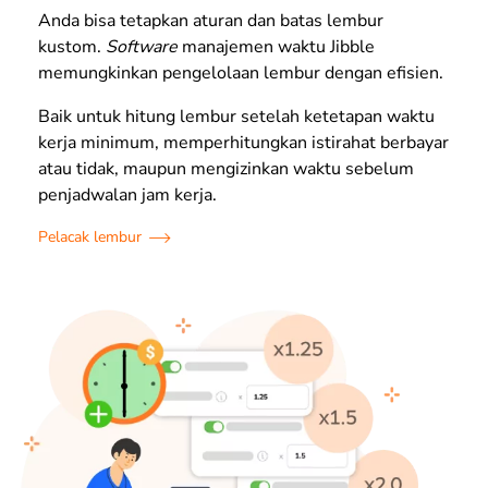
Anda bisa tetapkan aturan dan batas lembur
kustom.
Software
manajemen waktu Jibble
memungkinkan pengelolaan lembur dengan efisien.
Baik untuk hitung lembur setelah ketetapan waktu
kerja minimum, memperhitungkan istirahat berbayar
atau tidak, maupun mengizinkan waktu sebelum
penjadwalan jam kerja.
Pelacak lembur