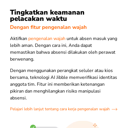
Tingkatkan keamanan
pelacakan waktu
Dengan fitur pengenalan wajah
Aktifkan
pengenalan wajah
untuk absen masuk yang
lebih aman. Dengan cara ini, Anda dapat
memastikan bahwa absensi dilakukan oleh perawat
berwenang.
Dengan menggunakan perangkat seluler atau kios
bersama, teknologi AI Jibble memverifikasi identitas
anggota tim. Fitur ini memberikan ketenangan
pikiran dan menghilangkan risiko manipulasi
absensi.
Pelajari lebih lanjut tentang cara kerja pengenalan wajah