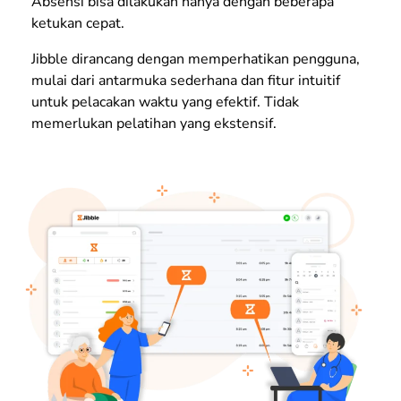
Absensi bisa dilakukan hanya dengan beberapa
ketukan cepat.
Jibble dirancang dengan memperhatikan pengguna,
mulai dari antarmuka sederhana dan fitur intuitif
untuk pelacakan waktu yang efektif. Tidak
memerlukan pelatihan yang ekstensif.