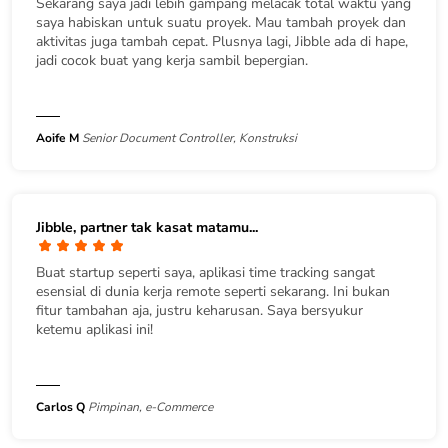
Sekarang saya jadi lebih gampang melacak total waktu yang
saya habiskan untuk suatu proyek. Mau tambah proyek dan
aktivitas juga tambah cepat. Plusnya lagi, Jibble ada di hape,
jadi cocok buat yang kerja sambil bepergian.
Aoife M
Senior Document Controller, Konstruksi
Jibble, partner tak kasat matamu...
Buat startup seperti saya, aplikasi time tracking sangat
esensial di dunia kerja remote seperti sekarang. Ini bukan
fitur tambahan aja, justru keharusan. Saya bersyukur
ketemu aplikasi ini!
Carlos Q
Pimpinan, e-Commerce