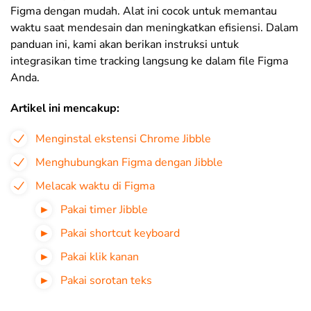
Figma dengan mudah. Alat ini cocok untuk memantau
waktu saat mendesain dan meningkatkan efisiensi. Dalam
panduan ini, kami akan berikan instruksi untuk
integrasikan time tracking langsung ke dalam file Figma
Anda.
Artikel ini mencakup:
Menginstal ekstensi Chrome Jibble
Menghubungkan Figma dengan Jibble
Melacak waktu di Figma
Pakai timer Jibble
Pakai shortcut keyboard
Pakai klik kanan
Pakai sorotan teks