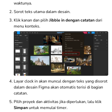
waktunya.
Sorot teks utama dalam desain.
Klik kanan dan pilih
Jibble in dengan catatan
dari
menu konteks
.
Layar clock in akan muncul dengan teks yang disorot
dalam desain Figma akan otomatis terisi di bagian
catatan.
Pilih proyek dan aktivitas jika diperlukan, lalu klik
Simpan
untuk memulai timer.