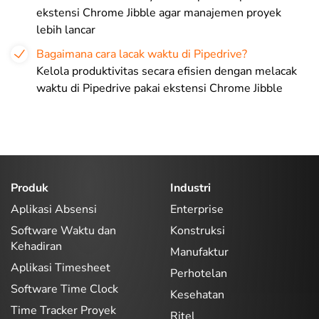
ekstensi Chrome Jibble agar manajemen proyek
lebih lancar
Bagaimana cara lacak waktu di Pipedrive?
Kelola produktivitas secara efisien dengan melacak
waktu di Pipedrive pakai ekstensi Chrome Jibble
Produk
Industri
Aplikasi Absensi
Enterprise
Software Waktu dan
Konstruksi
Kehadiran
Manufaktur
Aplikasi Timesheet
Perhotelan
Software Time Clock
Kesehatan
Time Tracker Proyek
Ritel