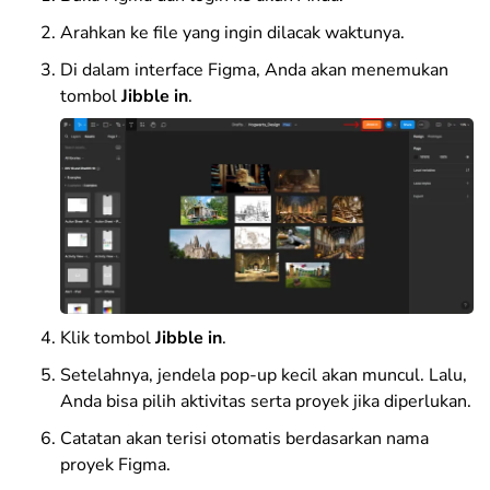
Arahkan ke file yang ingin dilacak waktunya.
Di dalam interface Figma, Anda akan menemukan
tombol
Jibble in
.
Klik tombol
Jibble in
.
Setelahnya, jendela pop-up kecil akan muncul. Lalu,
Anda bisa pilih aktivitas serta proyek jika diperlukan.
Catatan akan terisi otomatis berdasarkan nama
proyek Figma.