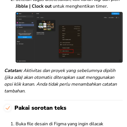
Jibble | Clock out
untuk menghentikan timer.
Catatan:
Aktivitas dan proyek yang sebelumnya dipilih
(jika ada) akan otomatis diterapkan saat menggunakan
opsi klik kanan. Anda tidak perlu menambahkan catatan
tambahan.
Pakai sorotan teks
Buka file desain di Figma yang ingin dilacak