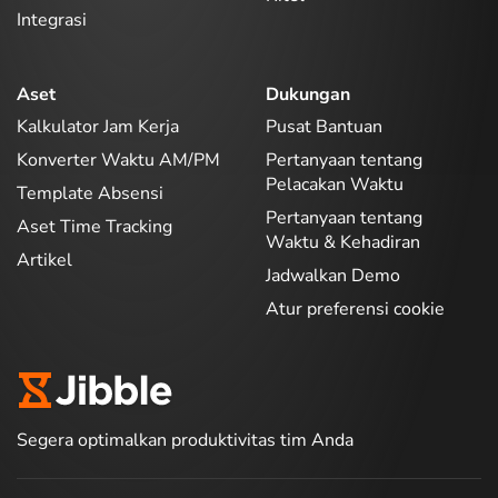
Integrasi
Aset
Dukungan
Kalkulator Jam Kerja
Pusat Bantuan
Konverter Waktu AM/PM
Pertanyaan tentang
Pelacakan Waktu
Template Absensi
Pertanyaan tentang
Aset Time Tracking
Waktu & Kehadiran
Artikel
Jadwalkan Demo
Atur preferensi cookie
Segera optimalkan produktivitas tim Anda