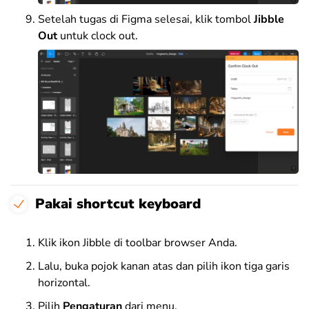
Setelah tugas di Figma selesai, klik tombol
Jibble
Out
untuk clock out.
Pakai shortcut keyboard
Klik ikon Jibble di toolbar browser Anda.
Lalu, buka pojok kanan atas dan pilih ikon tiga garis
horizontal.
Pilih
Pengaturan
dari menu.