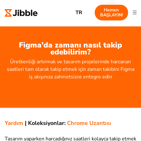
Hemen
TR
BAŞLAYIN!
Figma’da zamanı nasıl takip
edebilirim?
Üretkenliği artırmak ve tasarım projelerinde harcanan
saatleri tam olarak takip etmek için zaman takibini Figma
iş akışınıza zahmetsizce entegre edin
Yardım
|
Koleksiyonlar:
Chrome Uzantısı
Tasarım yaparken harcadığınız saatleri kolayca takip etmek